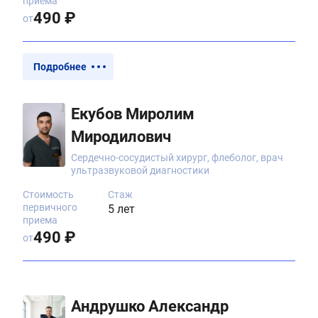
приема
490 ₽
от
Подробнее
Екубов Миролим
Миродилович
Сердечно-сосудистый хирург, флеболог, врач
ультразвуковой диагностики
Стоимость
Стаж
первичного
5 лет
приема
490 ₽
от
Андрушко Александр