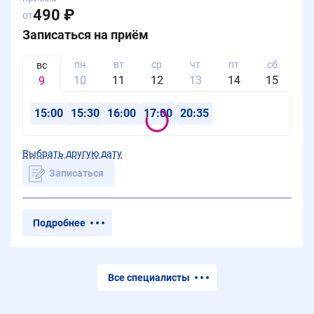
490 ₽
от
Записаться на приём
пн
вт
ср
чт
пт
сб
в
вс
10
11
12
13
14
15
1
9
15:00
15:30
16:00
17:00
20:35
Выбрать другую дату
Записаться
Подробнее
Все специалисты