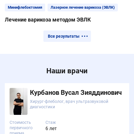
Минифлебэктомия
Лазерное лечение варикоза (ЭВЛК)
Лечение варикоза методом ЭВЛК
Все результаты
Наши врачи
Курбанов Вусал Зияддинович
Хирург-флеболог, врач ультразвуковой
диагностики
Стоимость
Стаж
первичного
6 лет
приема