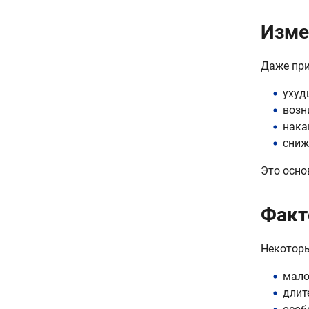
Изме
Даже при
ухуд
возн
нака
сниж
Это осно
Факт
Некоторы
мало
длит