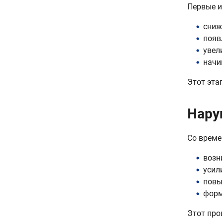
Первые и
сниж
появ
увел
начи
Этот эта
Нару
Со време
возн
усил
повы
форм
Этот про