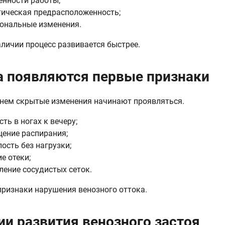
енности работы;
тическая предрасположенность;
ональные изменения.
аличии процесс развивается быстрее.
а появляются первые признаки
нем скрытые изменения начинают проявляться.
сть в ногах к вечеру;
ение распирания;
лость без нагрузки;
ие отеки;
ление сосудистых сеток.
признаки нарушения венозного оттока.
ии развития венозного застоя