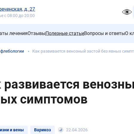
реченская, д. 27
 с 08:00 до 20:00
аты лечения
Отзывы
Полезные статьи
Вопросы и ответы
О к
 флебологии
Как развивается венозный застой без явных симп
 развивается венозны
ных симптомов
изни и вены
Варикоз
22.04.2026