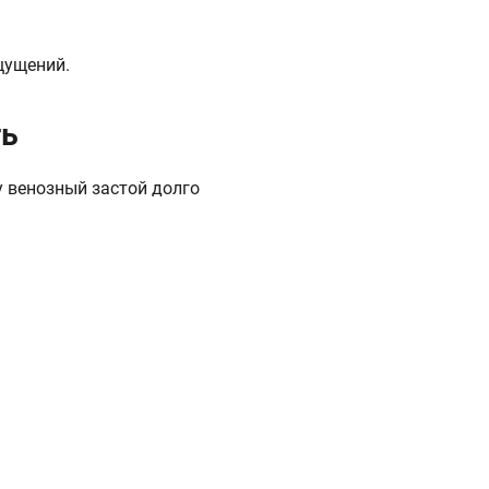
щущений.
ть
 венозный застой долго