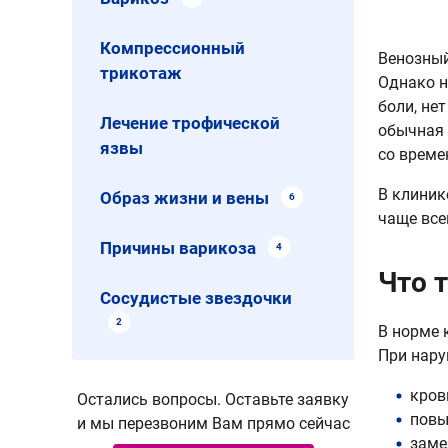
Компрессионный
Венозный
трикотаж
Однако н
боли, не
Лечение трофической
обычная 
язвы
со време
В клиник
Образ жизни и вены
6
чаще все
Причины варикоза
4
Что 
Сосудистые звездочки
2
В норме 
При нару
кров
Остались вопросы. Оставьте заявку
повы
и мы перезвоним Вам прямо сейчас
заме