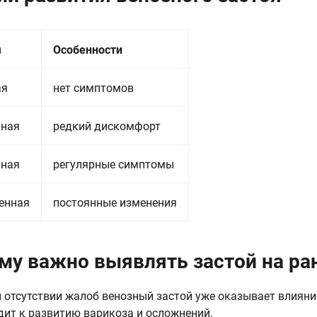
я
Особенности
ая
нет симптомов
ьная
редкий дискомфорт
нная
регулярные симптомы
енная
постоянные изменения
му важно выявлять застой на ра
 отсутствии жалоб венозный застой уже оказывает влияние
дит к развитию варикоза и осложнений.