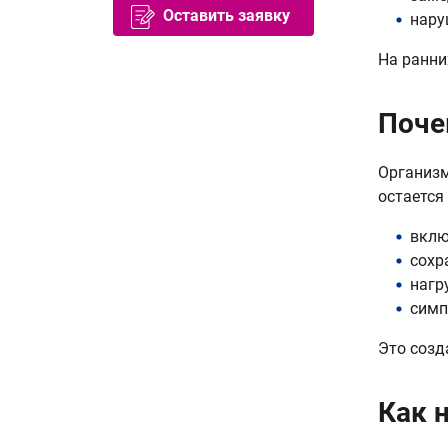
Оставить заявку
нару
На ранни
Поче
Организм
остается
вклю
сохр
нагр
симп
Это созд
Как 