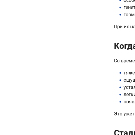
особ
гене
горм
При их н
Когд
Со време
тяже
ощущ
уста
легк
появ
Это уже 
Стад