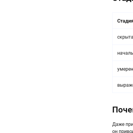
Стади
скрыт
начал
умере
выраж
Поче
Даже при
он приво